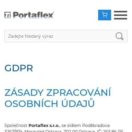
GDPR
ZÁSADY ZPRACOVÁNÍ
OSOBNÍCH ÚDAJŮ
Společnost
Portaflex s.r.o.
, se sídlem Poděbradova
3267/97a, Moravská Ostrava, 702 00 Ostrava, IČ: 253 86 115,