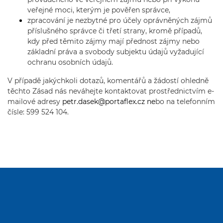
veřejné moci, kterým je pověřen správce,
zpracování je nezbytné pro účely oprávněných zájmů
příslušného správce či třetí strany, kromě případů,
kdy před těmito zájmy mají přednost zájmy nebo
základní práva a svobody subjektu údajů vyžadující
ochranu osobních údajů.
V případě jakýchkoli dotazů, komentářů a žádostí ohledně
těchto Zásad nás neváhejte kontaktovat prostřednictvím e-
mailové adresy
petr.dasek@portaflex.cz
ne
bo na telefonním
čísle: 599 524 104.