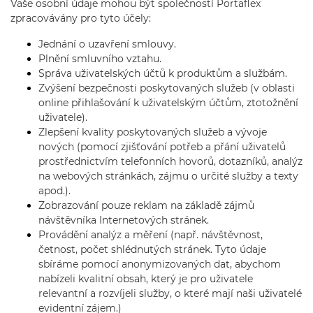
Vaše osobní údaje mohou být společností Portaflex
zpracovávány pro tyto účely:
Jednání o uzavření smlouvy.
Plnění smluvního vztahu.
Správa uživatelských účtů k produktům a službám.
Zvýšení bezpečnosti poskytovaných služeb (v oblasti
online přihlašování k uživatelským účtům, ztotožnění
uživatele).
Zlepšení kvality poskytovaných služeb a vývoje
nových (pomocí zjišťování potřeb a přání uživatelů
prostřednictvím telefonních hovorů, dotazníků, analýz
na webových stránkách, zájmu o určité služby a texty
apod.).
Zobrazování pouze reklam na základě zájmů
návštěvníka Internetových stránek.
Provádění analýz a měření (např. návštěvnost,
četnost, počet shlédnutých stránek. Tyto údaje
sbíráme pomocí anonymizovaných dat, abychom
nabízeli kvalitní obsah, který je pro uživatele
relevantní a rozvíjeli služby, o které mají naši uživatelé
evidentní zájem.)