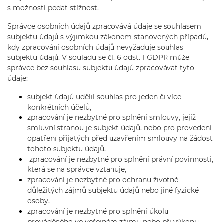
s možností podat stížnost.
Správce osobních údajů zpracovává údaje se souhlasem
subjektu údajů s výjimkou zákonem stanovených případů,
kdy zpracování osobních údajů nevyžaduje souhlas
subjektu údajů. V souladu se čl. 6 odst. 1 GDPR může
správce bez souhlasu subjektu údajů zpracovávat tyto
údaje:
subjekt údajů udělil souhlas pro jeden či více
konkrétních účelů,
zpracování je nezbytné pro splnění smlouvy, jejíž
smluvní stranou je subjekt údajů, nebo pro provedení
opatření přijatých před uzavřením smlouvy na žádost
tohoto subjektu údajů,
zpracování je nezbytné pro splnění právní povinnosti,
která se na správce vztahuje,
zpracování je nezbytné pro ochranu životně
důležitých zájmů subjektu údajů nebo jiné fyzické
osoby,
zpracování je nezbytné pro splnění úkolu
prováděného ve veřejném zájmu nebo při výkonu