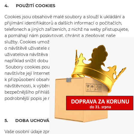
4. POUŽITÍ COOKIES
Cookies jsou obsahově malé soubory a slouží k ukládání a
přijímání identifikátorů a dalších informací o počítačích,
telefonech a jiných zařízeních, z nichž na weby přistupujete,
a pomáhají nám poskytovat, chránit a zlepšovat naše
služby. Cookies umožňují webu zaznamenat informace
o návštěvě uživatele a díky jejich používání bude další
uživatelova návštěva stránek snazší a rychlejší (pomáhají
například snížit dobu načítání stránek).
Soubory cookies používá společnost Portaflex v případě, že
navštívíte její Internetové stránky a to nejčastěji
k přizpůsobení obsahu, anonymním statistikám ohledně
návštěvnosti, k výběru relevantních reklam, k usnadnění
bezpečnějšího přihlášení na Internetové stránky a dalšímu -
podrobnější popis je níže.
5. DOBA UCHOVÁNÍ
Vaše osobní údaje zpracováváme a uchováváme po dobu