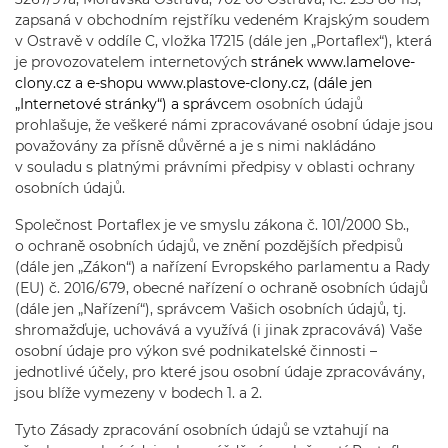
zapsaná v obchodním rejstříku vedeném Krajským soudem
v Ostravě v oddíle C, vložka 17215 (dále jen „Portaflex“), která
je provozovatelem internetových
stránek
www.lamelove-
clony.cz
a e-shopu
www.plastove-clony.cz
, (dále jen
„Internetové stránky“) a správc
em osobních údajů
prohlašuje, že veškeré námi zpracovávané osobní údaje jsou
považovány za přísně důvěrné a je s nimi nakládáno
v souladu s platnými právními předpisy v oblasti ochrany
osobních údajů.
Společnost Portaflex je ve smyslu zákona č. 101/2000 Sb.,
o ochraně osobních údajů, ve znění pozdějších předpisů
(dále jen „Zákon“) a nařízení Evropského parlamentu a Rady
(EU) č. 2016/679, obecné nařízení o ochraně osobních údajů
(dále jen „Nařízení“), správcem Vašich osobních údajů, tj.
shromažďuje, uchovává a využívá (i jinak zpracovává) Vaše
osobní údaje pro výkon své podnikatelské činnosti –
jednotlivé účely, pro které jsou osobní údaje zpracovávány,
jsou blíže vymezeny v bodech 1. a 2.
Tyto Zásady zpracování osobních údajů se vztahují na