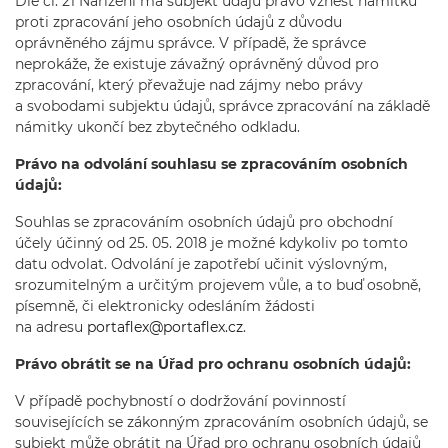
Dle čl. 21 Nařízení má subjekt údajů právo vznést námitku
proti zpracování jeho osobních údajů z důvodu
oprávněného zájmu správce. V případě, že správce
neprokáže, že existuje závažný oprávněný důvod pro
zpracování, který převažuje nad zájmy nebo právy
a svobodami subjektu údajů, správce zpracování na základě
námitky ukončí bez zbytečného odkladu.
Právo na odvolání souhlasu se zpracováním osobních
údajů:
Souhlas se zpracováním osobních údajů pro obchodní
účely účinný od 25. 05. 2018 je možné kdykoliv po tomto
datu odvolat. Odvolání je zapotřebí učinit výslovným,
srozumitelným a určitým projevem vůle, a to buď osobně,
písemně, či elektronicky odesláním žádosti
na adresu
portaflex@portaflex.cz
.
Právo obrátit se na Úřad pro ochranu osobních údajů:
V případě pochybností o dodržování povinností
souvisejících se zákonným zpracováním osobních údajů, se
subjekt může obrátit na Úřad pro ochranu osobních údajů