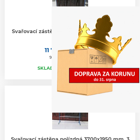
Svařovací zástěna pojízdná 2100x1950 mm, 1
dílná
11 737,00 Kč
vč.DPH
bez DPH
9 700,00 Kč
SKLADEM (do 14 dnů u Vás)
Svařovací zástěna pojízdná 3700x1950 mm, 3