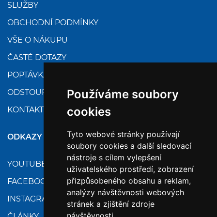
SLUŽBY
OBCHODNÍ PODMÍNKY
VŠE O NÁKUPU
ČASTÉ DOTAZY
POPTÁVKA
Používáme soubory
ODSTOUPENÍ
cookies
KONTAKTY
Tyto webové stránky používají
ODKAZY
soubory cookies a další sledovací
nástroje s cílem vylepšení
YOUTUBE
uživatelského prostředí, zobrazení
přizpůsobeného obsahu a reklam,
FACEBOOK
analýzy návštěvnosti webových
INSTAGRAM
stránek a zjištění zdroje
návštěvnosti.
ČLÁNKY