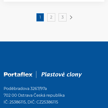
Next
(current)
1
2
3
Poděbradova 3267/97a
702 00 Ostrava Česká republika
IČ: 25386115, DIČ: CZ25386115