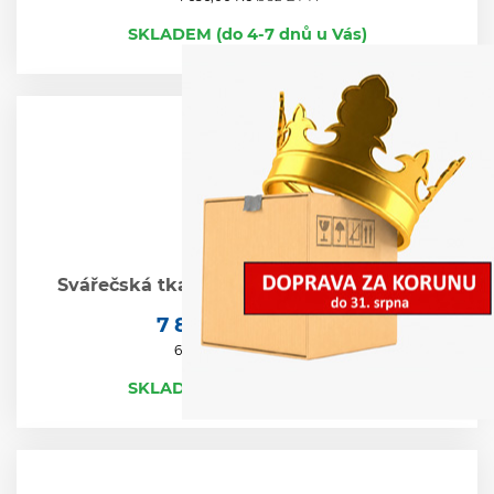
SKLADEM (do 4-7 dnů u Vás)
Svářečská tkanina KRONOS 300x400 cm
7 840,80 Kč
vč.DPH
bez DPH
6 480,00 Kč
SKLADEM (do 4-7 dnů u Vás)