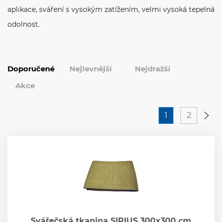
aplikace, sváření s vysokým zatížením, velmi vysoká tepelná
odolnost.
Doporučené
Nejlevnější
Nejdražší
Akce
Ne
(current)
1
2
Svářečská tkanina SIRIUS 300x300 cm