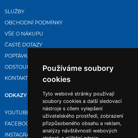
SLUŽBY
OBCHODNÍ PODMÍNKY
VŠE O NÁKUPU
ČASTÉ DOTAZY
POPTÁVKA
Používáme soubory
ODSTOUPENÍ
cookies
KONTAKTY
Tyto webové stránky používají
ODKAZY
soubory cookies a další sledovací
nástroje s cílem vylepšení
YOUTUBE
uživatelského prostředí, zobrazení
přizpůsobeného obsahu a reklam,
FACEBOOK
analýzy návštěvnosti webových
INSTAGRAM