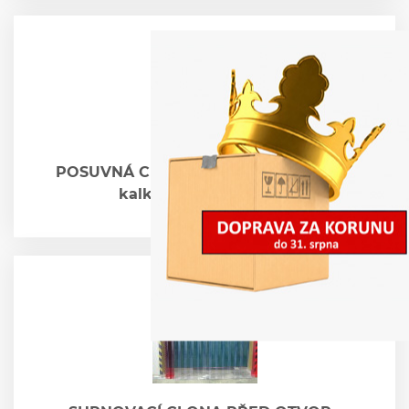
POSUVNÁ CLONA DOVNITŘ OTVORU -
kalkulace na vyžádání