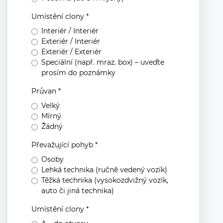
Umístění clony *
Interiér / Interiér
Exteriér / Interiér
Exteriér / Exteriér
Speciální (např. mraz. box) – uveďte
prosím do poznámky
Průvan *
Velký
Mírný
Žádný
Převažující pohyb *
Osoby
Lehká technika (ručně vedený vozík)
Těžká technika (vysokozdvižný vozík,
auto či jiná technika)
Umístění clony *