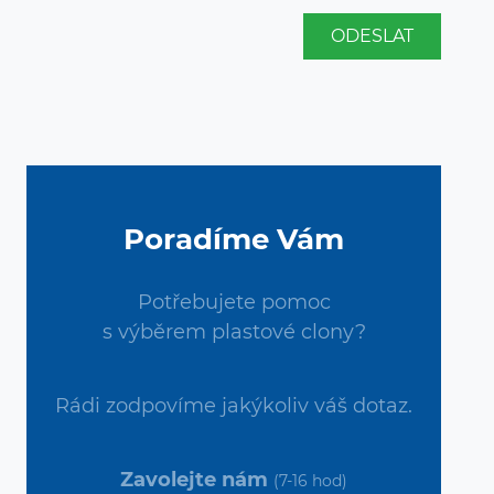
ODESLAT
Poradíme Vám
Potřebujete pomoc
s výběrem plastové clony?
Rádi zodpovíme jakýkoliv váš dotaz.
Zavolejte nám
(7-16 hod)