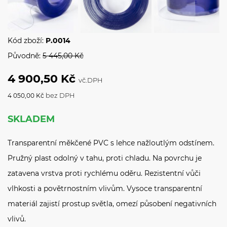
Kód zboží:
P.0014
Původně:
5 445,00 Kč
4 900,50 Kč
vč.DPH
bez DPH
4 050,00 Kč
SKLADEM
Transparentní měkčené PVC s lehce nažloutlým odstínem.
Pružný plast odolný v tahu, proti chladu. Na povrchu je
zatavena vrstva proti rychlému oděru. Rezistentní vůči
vlhkosti a povětrnostním vlivům. Vysoce transparentní
materiál zajistí prostup světla, omezí působení negativních
vlivů.