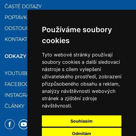
ČASTÉ DOTAZY
POPTÁVKA
Používáme soubory
ODSTOUPENÍ
cookies
KONTAKTY
Tyto webové stránky používají
ODKAZY
soubory cookies a další sledovací
nástroje s cílem vylepšení
YOUTUBE
uživatelského prostředí, zobrazení
přizpůsobeného obsahu a reklam,
FACEBOOK
analýzy návštěvnosti webových
INSTAGRAM
stránek a zjištění zdroje
návštěvnosti.
ČLÁNKY
Souhlasím
Odmítám