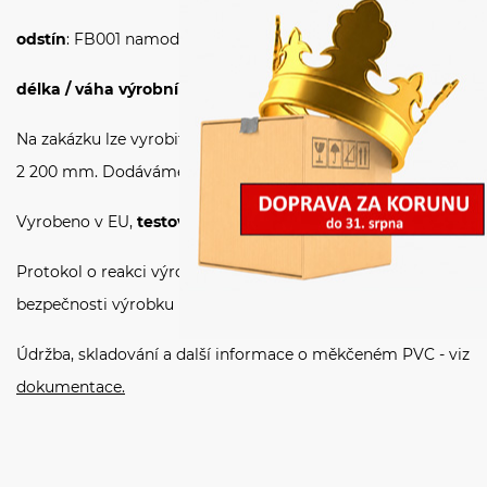
odstín
: FB001 namodralý,
tvrdost:
77 ± 3 Shore A
délka / váha výrobního nábalu:
50 m / 24 kg
Na zakázku lze vyrobit i jiné tloušťky a šířky PVC až do šíře
2 200 mm. Dodáváme celé nábaly i řezaný materiál.
Vyrobeno v EU,
testováno ČR:
Protokol o reakci výrobku na oheň (
PAVUS a. s.
), Posudek o
bezpečnosti výrobku (
Státní zdravotní ústav
).
Údržba, skladování a další informace o měkčeném PVC - viz
dokumentace.