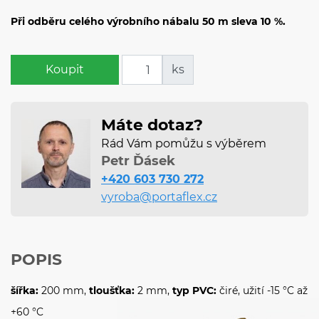
Při odběru celého výrobního nábalu 50 m sleva 10 %.
Koupit
ks
Máte dotaz?
Rád Vám pomůžu s výběrem
Petr Ďásek
+420 603 730 272
vyroba@portaflex.cz
POPIS
šířka:
200 mm,
tloušťka:
2 mm,
typ PVC:
čiré, užití -15 °C až
+60 °C