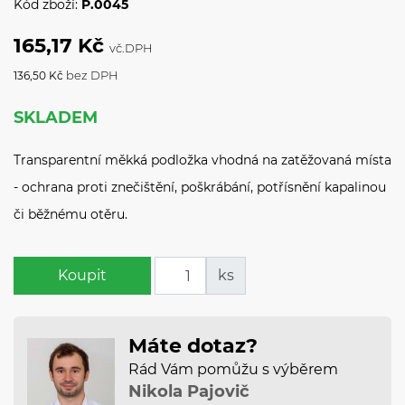
Kód zboží:
P.0045
165,17 Kč
vč.DPH
bez DPH
136,50 Kč
SKLADEM
Transparentní měkká podložka vhodná na zatěžovaná místa
- ochrana proti znečištění, poškrábání, potřísnění kapalinou
či běžnému otěru.
Koupit
ks
Máte dotaz?
Rád Vám pomůžu s výběrem
Nikola Pajovič