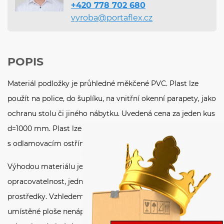
+420 778 702 680
vyroba@portaflex.cz
POPIS
Materiál podložky je průhledné měkčené PVC. Plast lze
použít na police, do šuplíku, na vnitřní okenní parapety, jako
ochranu stolu či jiného nábytku. Uvedená cena za jeden kus
d=1000 mm. Plast lze dále rozměrově upravit pomocí nože
s odlamovacím ostřím.
Výhodou materiálu je velká ohebnost, snadná
opracovatelnost, jednoduchá čistitelnost neabrazivními
prostředky. Vzhledem k vysoké transparentnosti působí na
umístěné ploše nenápadně a nenarušuje vizuální vzhled