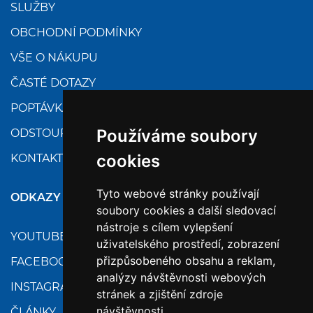
SLUŽBY
OBCHODNÍ PODMÍNKY
VŠE O NÁKUPU
ČASTÉ DOTAZY
POPTÁVKA
Používáme soubory
ODSTOUPENÍ
cookies
KONTAKTY
Tyto webové stránky používají
ODKAZY
soubory cookies a další sledovací
nástroje s cílem vylepšení
YOUTUBE
uživatelského prostředí, zobrazení
přizpůsobeného obsahu a reklam,
FACEBOOK
analýzy návštěvnosti webových
INSTAGRAM
stránek a zjištění zdroje
návštěvnosti.
ČLÁNKY